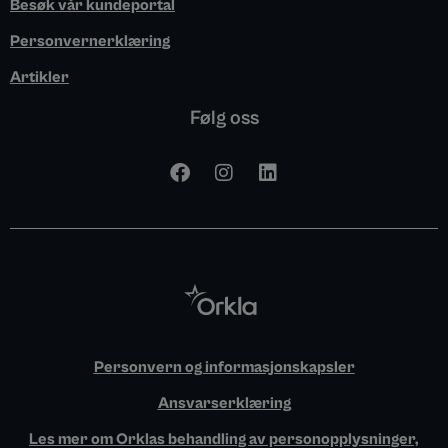
Besøk vår kundeportal
Personvernerklæring
Artikler
Følg oss
F
I
L
a
n
i
c
s
n
e
t
k
b
a
e
o
g
d
o
r
i
k
a
n
m
Personvern og informasjonskapsler
Ansvarserklæring
Les mer om Orklas behandling av personopplysninger,