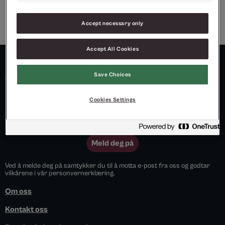
Accept necessary only
Accept All Cookies
Save Choices
Cookies Settings
Meld deg på vårt nyhetsbrev og motta spennende nyheter
og tilbud jevnlig.
Meld deg på
Ved å melde deg på samtykker du til å motta e-post fra oss og godtar
vilkårene i vår personvernerklæring.
Om oss
Kontakt oss