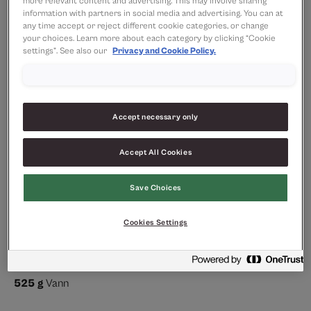
more relevant content and advertising. This may involve sharing
information with partners in social media and advertising. You can at
any time accept or reject different cookie categories, or change
your choices. Learn more about each category by clicking “Cookie
settings”. See also our
Privacy and Cookie Policy.
Accept necessary only
Accept All Cookies
Save Choices
Ingredienser
Cookies Settings
IDUN Kenni bubble waffle
580
g
miks
525
g
Vann