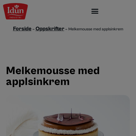
Skip
to
content
Forside
Oppskrifter
»
»
Melkemousse med applsinkrem
Melkemousse med
applsinkrem