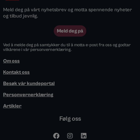
Meld deg på vårt nyhetsbrev og motta spennende nyheter
og tilbud jevnlig.
Meld deg på
Ved å melde deg på samtykker du til å motta e-post fra oss og godtar
vilkårene i vår personvernerklæring.
Om oss
Kontakt oss
Besøk vår kundeportal
Personvernerklæring
Artikler
Følg oss
F
I
L
a
n
i