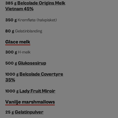
Belcolade Origins Melk
385
g
Vietnam 45%
350
g
Kremfløte (halvpisket)
80
g
Gelatinblanding
Glace melk
300
g
H-melk
Glukosesirup
500
g
Belcolade Covertyre
1000
g
35%
Lady Fruit Miroir
1000
g
Vanilje marshmallows
Gelatinpulver
25
g