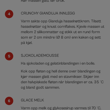
Rør massen glatt før bruk.
CRUNCHY GIANDUJA INNLEGG
Varm sakte opp Gianduja hasselnøttkrem. Tilsett
hasselnøtter og knust cornflakes. Kjevle massen ut
mellom 2 silikonmatter og stikk ut en rund form
som er 2 cm mindre (Ø 8 cm) enn kaken og sett
på kjøl.
SJOKOLADEMOUSSE
Ha sjokoladen og gelatinblandingen i en bolle.
Kok opp fløten og hell denne over blandingen og
kjør massen glatt med en stavmikser. Skjær inn
den halvpiskede fløten når blandingen er ca. 35 °C
og bland godt sammen.
GLACE MELK
Varm opp melk og glykosesirup varmes til 70 °C,