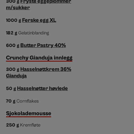
Fryste eggeplommer
300
g
m/sukker
Ferske egg XL
1000
g
182
g
Gelatinblanding
Butter Pastry 40%
600
g
Crunchy Gianduja innlegg
Hasselnøttkrem 36%
300
g
Gianduja
Hasselnøtter høvlede
50
g
70
g
Cornflakes
Sjokolademousse
250
g
Kremfløte