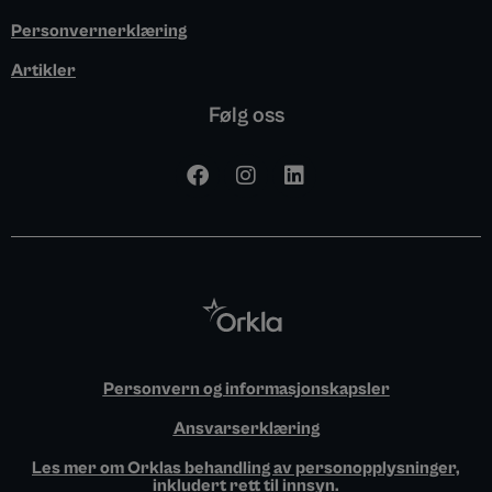
Personvernerklæring
Artikler
Følg oss
F
I
L
a
n
i
c
s
n
e
t
k
b
a
e
o
g
d
o
r
i
k
a
n
m
Personvern og informasjonskapsler
Ansvarserklæring
Les mer om Orklas behandling av personopplysninger,
inkludert rett til innsyn.