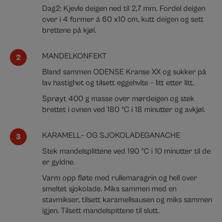
Dag2:
Kjevle deigen ned til 2,7 mm. Fordel deigen
over i 4 former á 60 x10 cm, kutt deigen og sett
brettene på kjøl.
MANDELKONFEKT
Bland sammen ODENSE Kranse XX og sukker på
lav hastighet og tilsett eggehvite – litt etter litt.
Sprøyt 400 g masse over mørdeigen og stek
brettet i ovnen ved 180 ºC i 18 minutter og avkjøl.
KARAMELL– OG SJOKOLADEGANACHE
Stek mandelsplittene ved 190 ºC i 10 minutter til de
er gyldne.
Varm opp fløte med rullemaragrin og hell over
smeltet sjokolade. Miks sammen med en
stavmikser, tilsett karamellsausen og miks sammen
igjen. Tilsett mandelspittene til slutt.