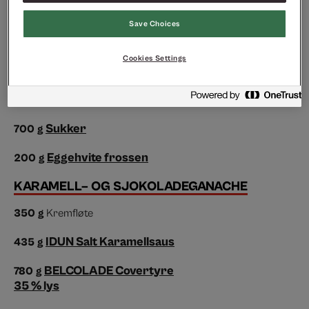
Salt
10
g
Save Choices
Egg Ferske XL
225
g
Cookies Settings
MANDELKONFEKT
ODENSE Kranse XX
700
g
Sukker
700
g
Eggehvite frossen
200
g
KARAMELL– OG SJOKOLADEGANACHE
350
g
Kremfløte
IDUN Salt Karamellsaus
435
g
BELCOLADE Covertyre
780
g
35 % lys