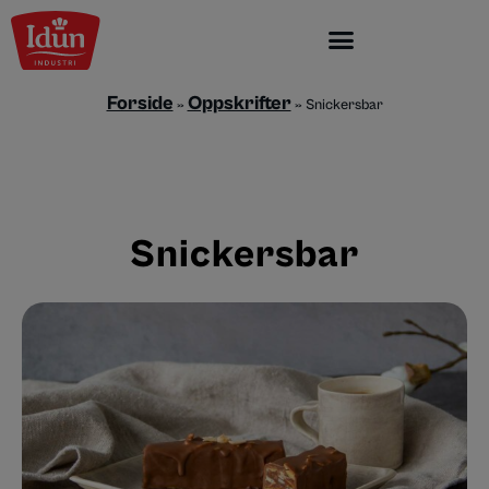
Skip
to
content
Forside
Oppskrifter
»
»
Snickersbar
Snickersbar