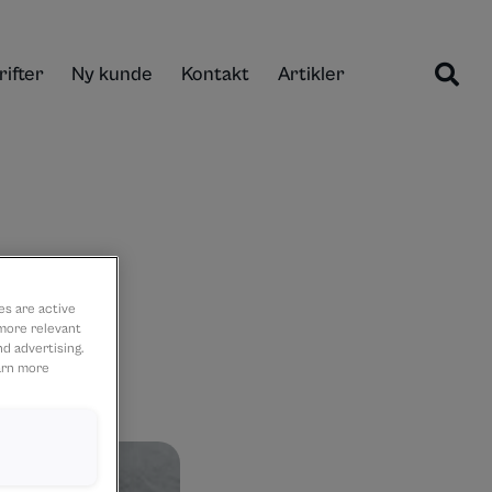
ifter
Ny kunde
Kontakt
Artikler
es are active
 more relevant
d advertising.
earn more