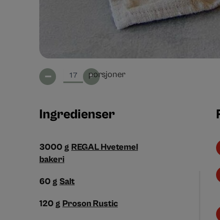
–
+
porsjoner
Ingredienser
3000
g
REGAL Hvetemel
bakeri
60
g
Salt
120
g
Proson Rustic