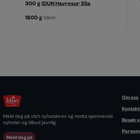
300
g
IDUN Havresur 35a
1800
g
Vann
Om oss
Kontakt
Meld deg på vårt nyhetsbrev og motta spennende
Besøk v
nyheter og tilbud jevnlig.
Person
Meld deg på