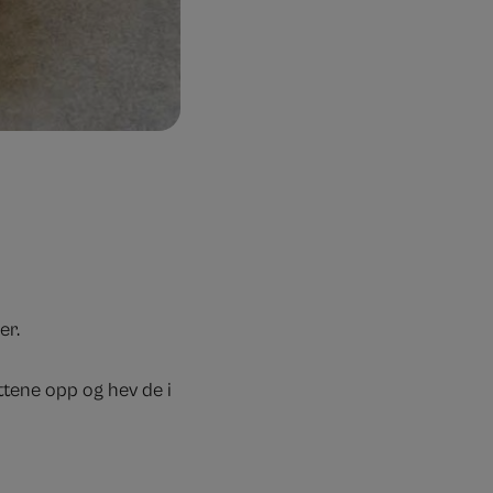
er.
ttene opp og hev de i