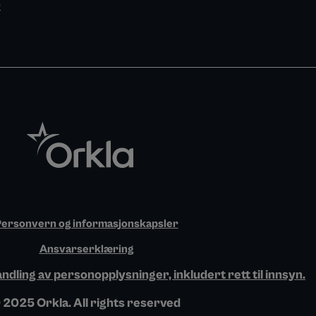
r
o
g
d
o
r
i
k
a
n
m
ersonvern og informasjonskapsler
Ansvarserklæring
dling av personopplysninger, inkludert rett til innsyn.
 2025 Orkla. All rights reserved