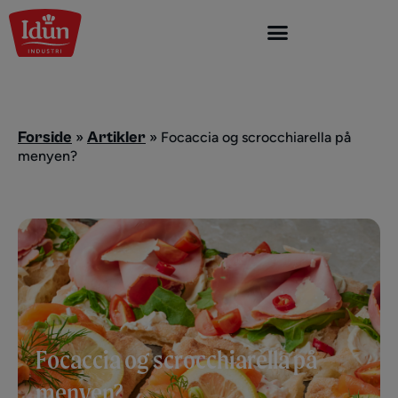
Skip
to
content
Forside
Artikler
»
»
Focaccia og scrocchiarella på
menyen?
Focaccia og scrocchiarella på
menyen?