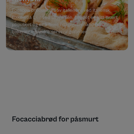
Focaccia produseres av italienere ved Italiensk
Bakeri på Lier ved Drammen. Brødet er blitt svært
populært og er å finne i dagligvarehandelen,
bakerier og andre serveringssteder.
Focacciabrød for påsmurt