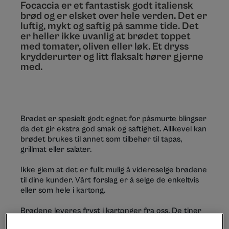
Focaccia er et fantastisk godt italiensk
brød og er elsket over hele verden. Det er
luftig, mykt og saftig på samme tide. Det
er heller ikke uvanlig at brødet toppet
med tomater, oliven eller løk. Et dryss
krydderurter og litt flaksalt hører gjerne
med.
Brødet er spesielt godt egnet for påsmurte blingser
da det gir ekstra god smak og saftighet. Allikevel kan
brødet brukes til annet som tilbehør til tapas,
grillmat eller salater.
Ikke glem at det er fullt mulig å videreselge brødene
til dine kunder. Vårt forslag er å selge de enkeltvis
eller som hele i kartong.
Brødene leveres fryst i kartonger fra oss. De tiner
på omtrent to timer i romtemperatur og stekes