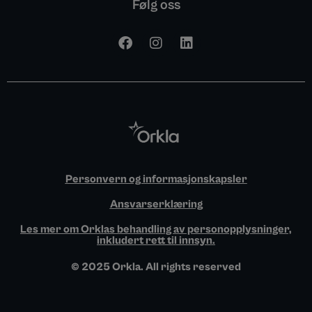
Følg oss
F
I
L
a
n
i
c
s
n
e
t
k
b
a
e
o
g
d
o
r
i
k
a
n
m
Personvern og informasjonskapsler
Ansvarserklæring
Les mer om Orklas behandling av personopplysninger,
inkludert rett til innsyn.
© 2025 Orkla. All rights reserved