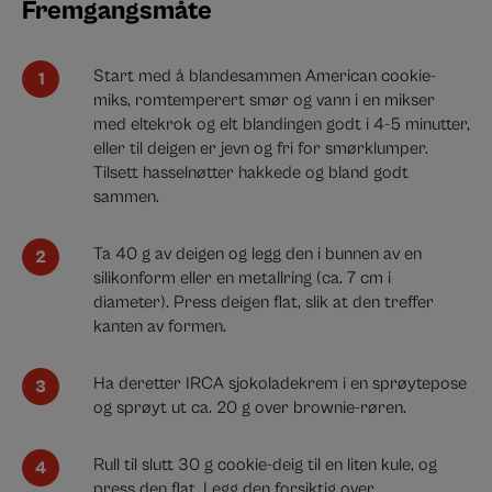
Fremgangsmåte
Start med å blandesammen American cookie-
miks, romtemperert smør og vann i en mikser
med eltekrok og elt blandingen godt i 4-5 minutter,
eller til deigen er jevn og fri for smørklumper.
Tilsett hasselnøtter hakkede og bland godt
sammen.
Ta 40 g av deigen og legg den i bunnen av en
silikonform eller en metallring (ca. 7 cm i
diameter). Press deigen flat, slik at den treffer
kanten av formen.
Ha deretter IRCA sjokoladekrem i en sprøytepose
og sprøyt ut ca. 20 g over brownie-røren.
Rull til slutt 30 g cookie-deig til en liten kule, og
press den flat. Legg den forsiktig over