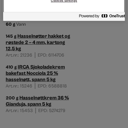
Art.nr.: 12530
Cookies Settings
350
g
smør
60
g
Vann
Hasselnøtter hakket og
145
g
røstede 2 – 4 mm, kartong
12,5 kg
Art.nr.: 21236 │ EPD: 6114706
IRCA Sjokoladekrem
410
g
bakefast Nocciola 25 %
hasselnøtt, spann 5 kg
Art.nr.: 15246 │ EPD: 6588818
Hasselnøttkrem 36 %
200
g
Gianduja, spann 5 kg
Art.nr.: 15453 │ EPD: 5274279