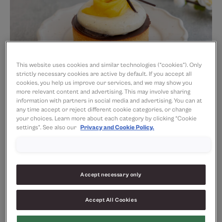
This website uses cookies and similar technologies (“cookies”). Only
strictly necessary cookies are active by default. If you accept all
cookies, you help us improve our services, and we may show you
more relevant content and advertising. This may involve sharing
information with partners in social media and advertising. You can at
any time accept or reject different cookie categories, or change
Ingredienser
your choices. Learn more about each category by clicking “Cookie
settings”. See also our
Privacy and Cookie Policy.
Mørdeig
Butter Pastry SG 40%
625
g
Margarin
Accept necessary only
Melis
380
g
Accept All Cookies
Mandelmel
120
g