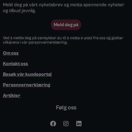
Meld deg på vårt nyhetsbrev og motta spennende nyheter
og tilbud jevnlig.
Meld deg på
Ved å melde deg på samtykker du til å motta e-post fra oss og godtar
vilkårene i vår personvernerklæring.
Om oss
Kontakt oss
Besøk vår kundeportal
Personvernerklæring
Artikler
Følg oss
F
I
L
a
n
i