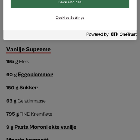
Save Choices
Hvetemel
1000
g
Cookies Settings
Salt
10
g
Egg
225
g
Vanilje Supreme
195
g
Melk
Eggeplommer
60
g
Sukker
150
g
63
g
Gelatinmasse
795
g
TINE Kremfløte
Pasta Moroni ekte vanilje
9
g
Mango kompott