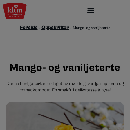
Skip
to
content
Forside
Oppskrifter
»
»
Mango- og vaniljeterte
Mango- og vaniljeterte
Denne herlige terten er laget av mørdeig, vanilje supreme og
mangokompott. En smakfull delikatesse å nyte!