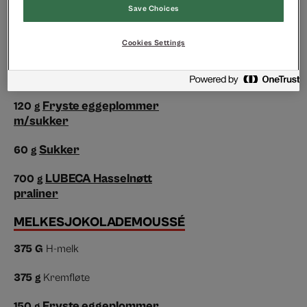
Save Choices
NOUGATKREM
Cookies Settings
300
g
H-melk
300
g
Kremfløte
Fryste eggeplommer
120
g
m/sukker
Sukker
60
g
LUBECA Hasselnøtt
700
g
praliner
MELKESJOKOLADEMOUSSÉ
375
G
H-melk
375
g
Kremfløte
Fryste eggeplommer
150
g