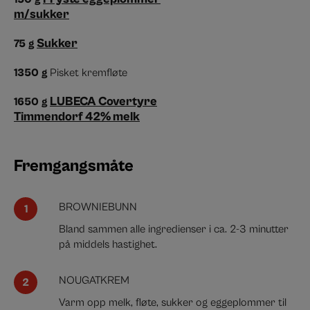
m/sukker
Sukker
75
g
1350
g
Pisket kremfløte
LUBECA Covertyre
1650
g
Timmendorf 42% melk
Fremgangsmåte
BROWNIEBUNN
Bland sammen alle ingredienser i ca. 2-3 minutter
på middels hastighet.
NOUGATKREM
Varm opp melk, fløte, sukker og eggeplommer til