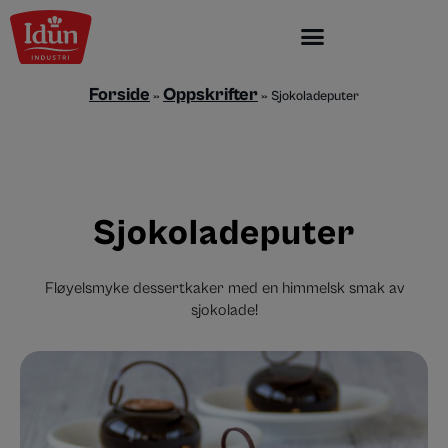
Skip
to
content
Forside
Oppskrifter
»
»
Sjokoladeputer
Sjokoladeputer
Fløyelsmyke dessertkaker med en himmelsk smak av
sjokolade!