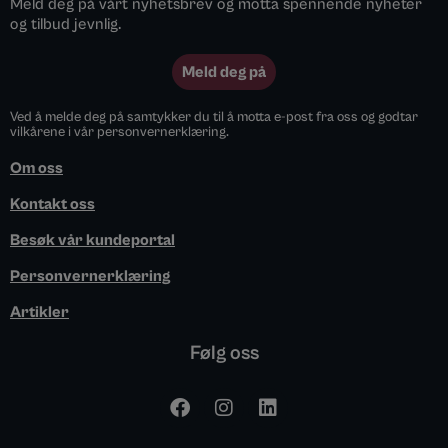
Meld deg på vårt nyhetsbrev og motta spennende nyheter
og tilbud jevnlig.
Meld deg på
Ved å melde deg på samtykker du til å motta e-post fra oss og godtar
vilkårene i vår personvernerklæring.
Om oss
Kontakt oss
Besøk vår kundeportal
Personvernerklæring
Artikler
Følg oss
F
I
L
a
n
i
c
s
n