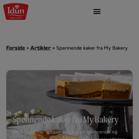
Skip
to
content
Forside
Artikler
»
»
Spennende kaker fra My Bakery
Spennende kaker fra My Bakery
My Bakery har spesialisert seg på spennende og