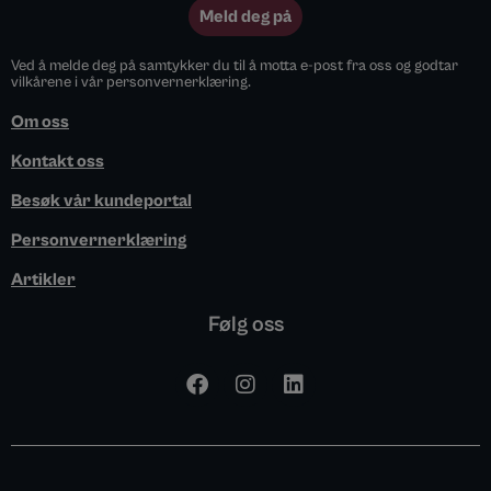
Meld deg på
Ved å melde deg på samtykker du til å motta e-post fra oss og godtar
vilkårene i vår personvernerklæring.
Om oss
Kontakt oss
Besøk vår kundeportal
Personvernerklæring
Artikler
Følg oss
F
I
L
a
n
i
c
s
n
e
t
k
b
a
e
o
g
d